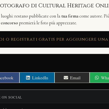
fotografo di Cultural Heritage Onl
i luoghi: restano pubblicate con la
tua firma
come autore. Più 
n
concorso
premierà le foto più apprezzate.
di o registrati gratis per aggiungere una
hare
Share
Share
Shar
acebook
LinkedIn
Email
Wha
n
on
on
on
E ON SOCIAL