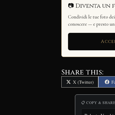
📷 Diventa un 
Condividi le tue foto de
conoscere — e presto u
Acce
Share this:
Share
S
X (Twitter)
F
on
o
📋 COPY & SHAR