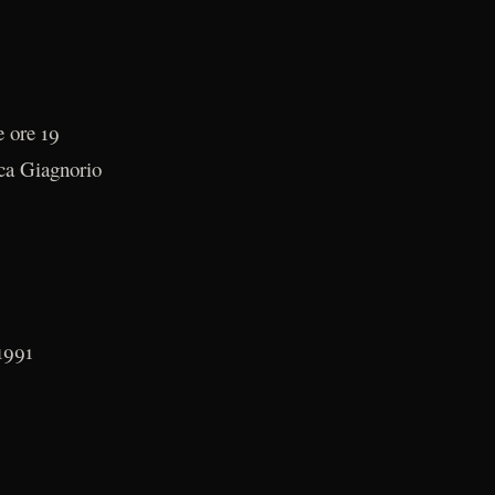
e ore 19
uca Giagnorio
1991