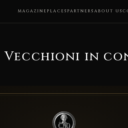
MAGAZINE
PLACES
PARTNERS
ABOUT US
C
 Vecchioni in co