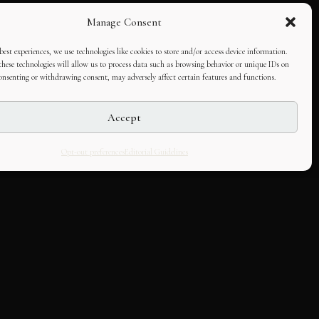
Manage Consent
best experiences, we use technologies like cookies to store and/or access device information.
hese technologies will allow us to process data such as browsing behavior or unique IDs on
consenting or withdrawing consent, may adversely affect certain features and functions.
Accept
Opt-out preferences
Editorial Guidelines