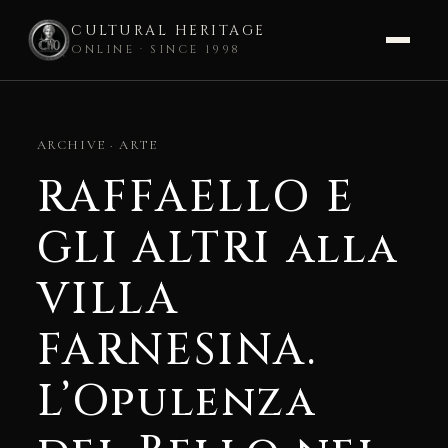
CULTURAL HERITAGE
ONLINE · SINCE 1998
Skip
to
ARCHIVE · ARTE
content
RAFFAELLO E
GLI ALTRI alla
VILLA
FARNESINA.
L’Opulenza