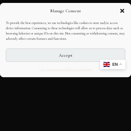
Manage Consent
To provide the best experiences, we use technologies like cookies to store and/or access
device information. Consenting to these technologies will allow us to process data such as
browsing behavior or unique IDs on this site. Not consenting or withdrawing consent, may
adversely affect certain features and functions.
Accept
EN
Opt-out preferences
Editorial Guidelines