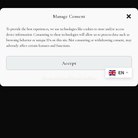
Manage Consent
To provide the best experiences, we use technologies like cookies to store and/or access
device information. Consenting to these technologies will allow us to process data such as
browsing behavior or unique IDs on this site. Not consenting or withdrawing consent, may
adversely affect certain features and functions.
Accept
EN
Opt-out preferences
Editorial Guidelines