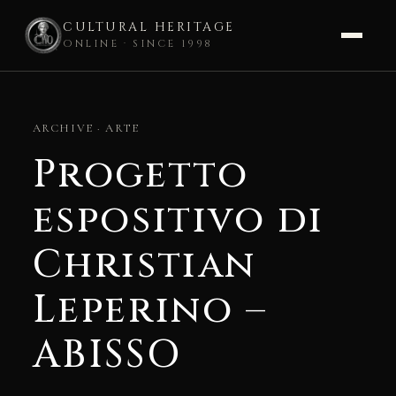
CULTURAL HERITAGE
ONLINE · SINCE 1998
Skip
to
ARCHIVE · ARTE
content
Progetto
espositivo di
Christian
Leperino –
ABISSO