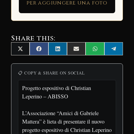
per aggiungere una foto
Share this:
Share
Share
Share
Share
Share
Share
X
Facebook
LinkedIn
Email
WhatsApp
Telegra
on
on
on
on
on
on
(Twitter)
📋 COPY & SHARE ON SOCIAL