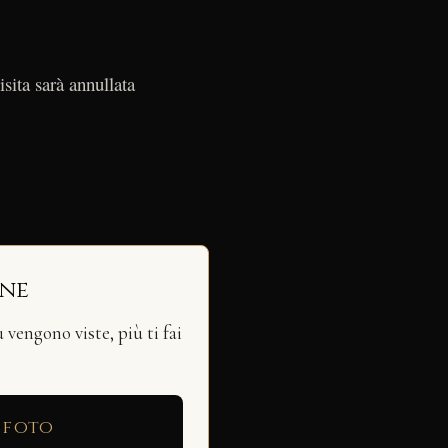
isita sarà annullata
ine
vengono viste, più ti fai
 foto