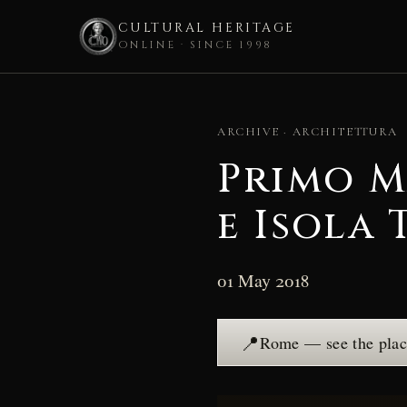
CULTURAL HERITAGE
ONLINE · SINCE 1998
Skip
to
ARCHIVE · ARCHITETTURA
content
Primo M
e Isola 
01 May 2018
📍
Rome — see the pla