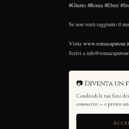
#Ghetto
#Roma
#Ebrei
#St
Se non verrà raggiunto il num
Visita
www.romacaputour.i
Scrivi a info@romacaputour.
📷 Diventa un 
Condividi le tue foto de
conoscere — e presto u
Acce