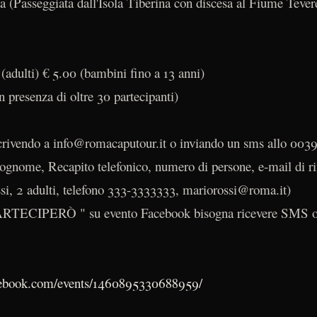
ca (Passeggiata dall'Isola Tiberina con discesa al Fiume Tever
 (adulti) € 5.00 (bambini fino a 13 anni)
n presenza di oltre 30 partecipanti)
crivendo a info@romacaputour.it o inviando un sms allo 00
ognome, Recapito telefonico, numero di persone, e-mail di ri
si, 2 adulti, telefono 333-3333333, mariorossi@roma.it)
PARTECIPERÒ " su evento Facebook bisogna ricevere SMS o
cebook.com/events/1460895330688959/