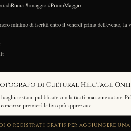
oriadiRoma
#1maggio
#PrimoMaggio
ero minimo di iscritti entro il venerdi prima dell'evento, la v
t
it
fotografo di Cultural Heritage Onl
i luoghi: restano pubblicate con la
tua firma
come autore. Più 
n
concorso
premierà le foto più apprezzate.
di o registrati gratis per aggiungere una