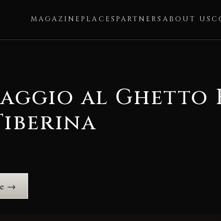
MAGAZINE
PLACES
PARTNERS
ABOUT US
C
aggio al Ghetto 
Tiberina
ce →