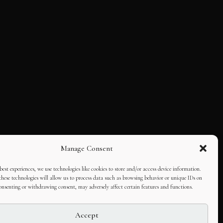
Manage Consent
best experiences, we use technologies like cookies to store and/or access device information.
hese technologies will allow us to process data such as browsing behavior or unique IDs on
consenting or withdrawing consent, may adversely affect certain features and functions.
Accept