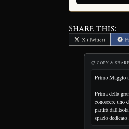
Share this:
Share
S
X (Twitter)
F
on
o
📋 COPY & SHAR