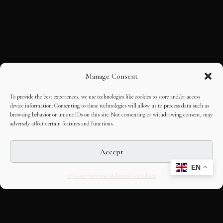
Manage Consent
To provide the best experiences, we use technologies like cookies to store and/or access
device information. Consenting to these technologies will allow us to process data such as
browsing behavior or unique IDs on this site. Not consenting or withdrawing consent, may
adversely affect certain features and functions.
Accept
EN
Opt-out preferences
Editorial Guidelines