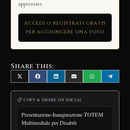
apprezzate.
Accedi o registrati gratis
per aggiungere una foto
Share this:
Share
Share
Share
Share
Share
Share
X
Facebook
LinkedIn
Email
WhatsApp
Telegra
on
on
on
on
on
on
(Twitter)
📋 COPY & SHARE ON SOCIAL