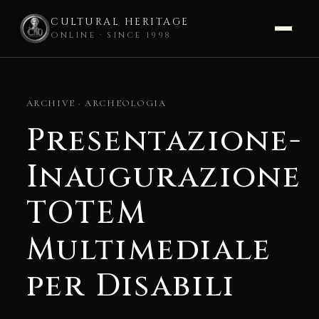
CULTURAL HERITAGE
ONLINE · SINCE 1998
Skip
to
ARCHIVE · ARCHEOLOGIA
content
Presentazione-
Inaugurazione
TOTEM
Multimediale
per Disabili