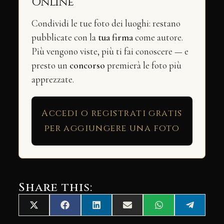
Online
Condividi le tue foto dei luoghi: restano
pubblicate con la
tua firma
come autore.
Più vengono viste, più ti fai conoscere — e
presto un
concorso
premierà le foto più
apprezzate.
Accedi o registrati gratis
per aggiungere una foto
Share this:
Share
Share
Share
Share
Share
Share
X
Facebook
LinkedIn
Email
WhatsApp
Telegra
on
on
on
on
on
on
(Twitter)