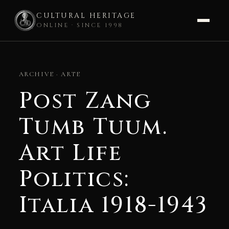
CULTURAL HERITAGE
ONLINE · SINCE 1998
Skip
to
ARCHIVE · ARTE
content
Post Zang
Tumb Tuum.
Art Life
Politics:
Italia 1918-1943