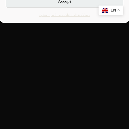
Accept
EN
Opt-out preferences
Editorial Guidelines
CULTURAL HERITAGE
ONLINE · SINCE 1998
An editorial project on Italian and
European cultural heritage, operated by