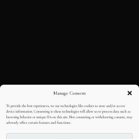
Manage Consent
To provide the best experiences, we use technologies like cookies to store and/or access
device information. Consenting to these technologies will allow us to process data such as
browsing behavior or unique IDs on this site. Not consenting or withdrawing consent, may
adversely affect certain features and functions.