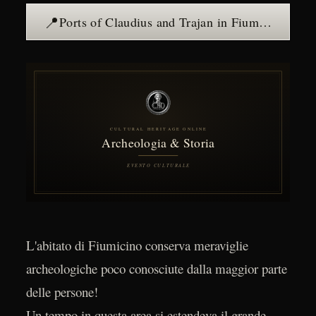
📍
Ports of Claudius and Trajan in Fiumicino — see the place →
L'abitato di Fiumicino conserva meraviglie
archeologiche poco conosciute dalla maggior parte
delle persone!
Un tempo in questa area si estendeva il grande