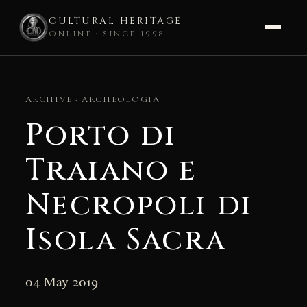
CULTURAL HERITAGE
ONLINE · SINCE 1998
Skip
to
ARCHIVE · ARCHEOLOGIA
content
Porto di
Traiano e
Necropoli di
Isola Sacra
04 May 2019