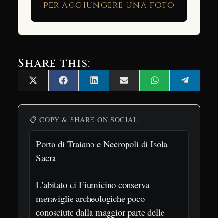
per aggiungere una foto
Share this:
Share
Share
Share
Share
Share
Share
X
Facebook
LinkedIn
Email
WhatsApp
Telegra
on
on
on
on
on
on
(Twitter)
📋 COPY & SHARE ON SOCIAL