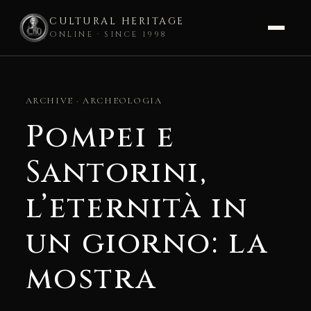
CULTURAL HERITAGE
ONLINE · SINCE 1998
Skip
to
ARCHIVE · ARCHEOLOGIA
content
Pompei e
Santorini,
l’eternità in
un giorno: la
mostra