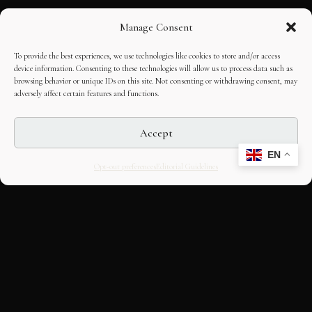
Manage Consent
To provide the best experiences, we use technologies like cookies to store and/or access
device information. Consenting to these technologies will allow us to process data such as
browsing behavior or unique IDs on this site. Not consenting or withdrawing consent, may
adversely affect certain features and functions.
Accept
EN
Opt-out preferences
Editorial Guidelines