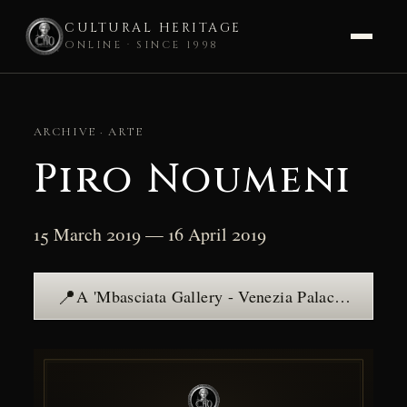
CULTURAL HERITAGE
ONLINE · SINCE 1998
Skip
to
ARCHIVE · ARTE
content
Piro Noumeni
15 March 2019 — 16 April 2019
📍
A 'Mbasciata Gallery - Venezia Palace — see the place →