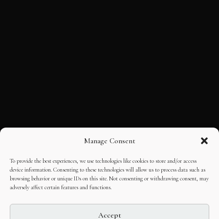
Manage Consent
To provide the best experiences, we use technologies like cookies to store and/or access
device information. Consenting to these technologies will allow us to process data such as
browsing behavior or unique IDs on this site. Not consenting or withdrawing consent, may
adversely affect certain features and functions.
Accept