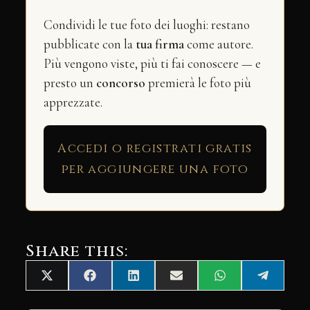
Condividi le tue foto dei luoghi: restano
pubblicate con la
tua firma
come autore.
Più vengono viste, più ti fai conoscere — e
presto un
concorso
premierà le foto più
apprezzate.
Accedi o registrati gratis
per aggiungere una foto
Share this:
Share
Share
Share
Share
Share
Share
X
Facebook
LinkedIn
Email
WhatsApp
Telegra
on
on
on
on
on
on
(Twitter)