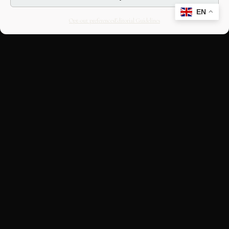
EN
Opt-out preferences
Editorial Guidelines
CULTURAL HERITAGE
ONLINE · SINCE 1998
An editorial project on Italian and
European cultural heritage, operated by