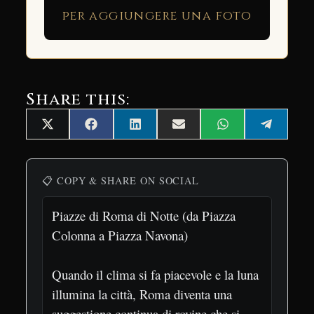
per aggiungere una foto
Share this:
Share
Share
Share
Share
Share
Share
X
Facebook
LinkedIn
Email
WhatsApp
Telegra
on
on
on
on
on
on
(Twitter)
📋 COPY & SHARE ON SOCIAL