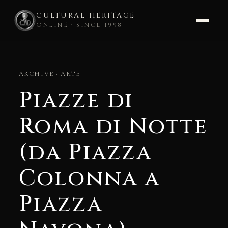
CULTURAL HERITAGE
ONLINE · SINCE 1998
Skip
to
ARCHIVE · ARTE
content
Piazze di
Roma di Notte
(da Piazza
Colonna a
Piazza