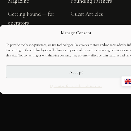
Magazine
Founding Partners
Getting Found — for
Guest Articles
operators
Organisers & sponsors
Manage Consent
Places
Editorial guidelines
To provide the best experiences, we use technologies like cookies to store and/or access device in
Archive (Italian)
Consenting to these technologies will allow us to process data such as browsing behavior or un
Contact the editors
this site. Not consenting or withdrawing consent, may adversely affect certain features and fun
Accept
COLLABORATE
HOUSE
Opt-out preferences
Editorial Guidelines
Work with us
About Us
For photographers
Masthead
For writers
Press
For operators
Corrections