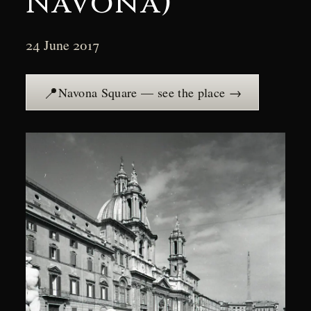
Navona)
24 June 2017
📍
Navona Square — see the place →