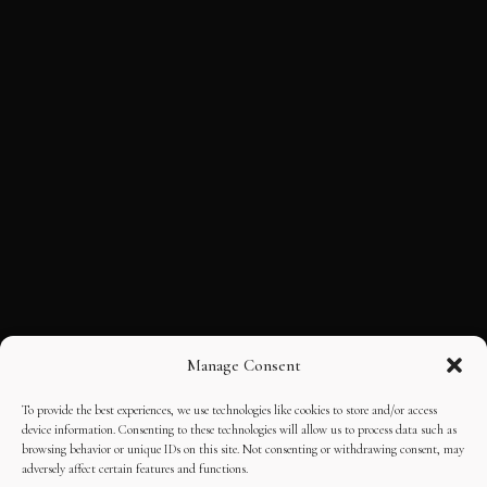
Manage Consent
To provide the best experiences, we use technologies like cookies to store and/or access
device information. Consenting to these technologies will allow us to process data such as
browsing behavior or unique IDs on this site. Not consenting or withdrawing consent, may
adversely affect certain features and functions.