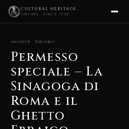
CULTURAL HERITAGE
ONLINE · SINCE 1998
Skip
to
ARCHIVE · TURISMO
content
Permesso
speciale – La
Sinagoga di
Roma e il
Ghetto