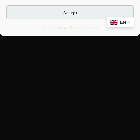
Accept
EN
Opt-out preferences
Editorial Guidelines
CULTURAL HERITAGE
ONLINE · SINCE 1998
An editorial project on Italian and