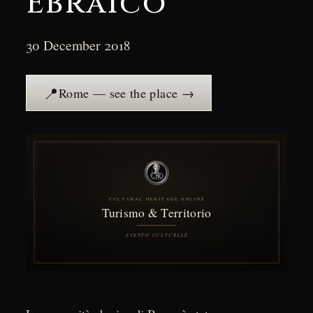
Ebraico
30 December 2018
📍
Rome — see the place →