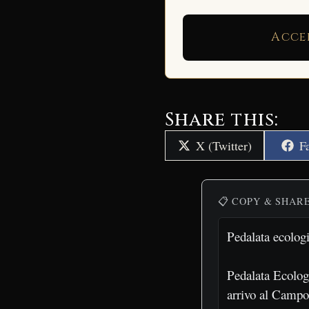
Acce
Share this:
Share
S
X (Twitter)
F
on
o
📋 COPY & SHAR