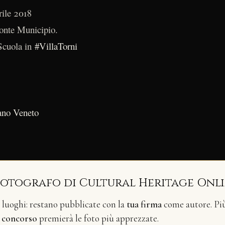
rile 2018
ronte Municipio.
Scuola in
#VillaTorni
ano Veneto
fotografo di Cultural Heritage Onl
i luoghi: restano pubblicate con la
tua firma
come autore. Più 
n
concorso
premierà le foto più apprezzate.