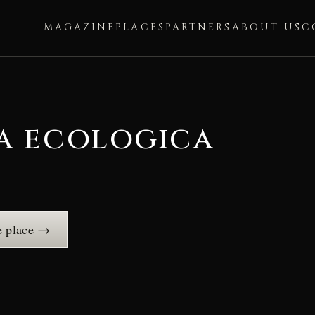
MAGAZINE
PLACES
PARTNERS
ABOUT US
C
a ecologica
e place →