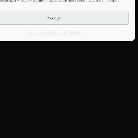
consenting or withdrawing consent, may adversely affect certain features and functions.
Accept
Opt-out preferences
Editorial Guidelines
LLABORATE
HOUSE
k with us
About Us