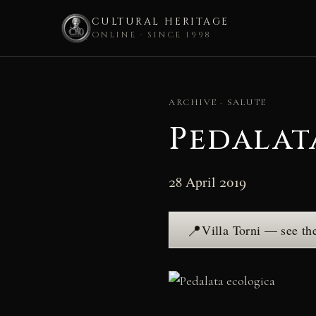
CULTURAL HERITAGE
ONLINE · SINCE 1998
Skip
to
ARCHIVE · SALUTE
content
Pedalat
28 April 2019
📍
Villa Torni — see th