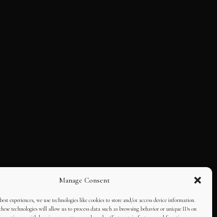
Manage Consent
best experiences, we use technologies like cookies to store and/or access device information.
hese technologies will allow us to process data such as browsing behavior or unique IDs on