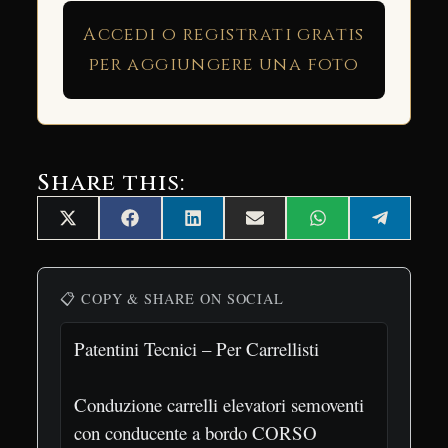
Accedi o registrati gratis
per aggiungere una foto
Share this:
Share
Share
Share
Share
Share
Share
X
Facebook
LinkedIn
Email
WhatsApp
Telegra
on
on
on
on
on
on
(Twitter)
📋 COPY & SHARE ON SOCIAL