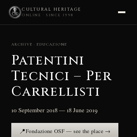
CULTURAL HERITAGE
ONLINE · SINCE 1998
Skip
to
ARCHIVE · EDUCAZIONE
content
Patentini
Tecnici – Per
Carrellisti
10 September 2018 — 18 June 2019
📍
Fondazione OSF — see the place →