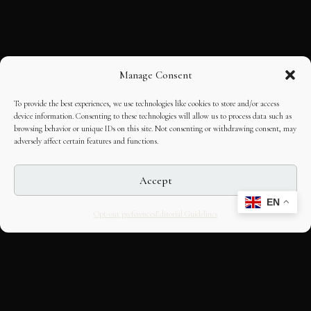
Manage Consent
To provide the best experiences, we use technologies like cookies to store and/or access
device information. Consenting to these technologies will allow us to process data such as
browsing behavior or unique IDs on this site. Not consenting or withdrawing consent, may
adversely affect certain features and functions.
Accept
EN
Opt-out preferences
Editorial Guidelines