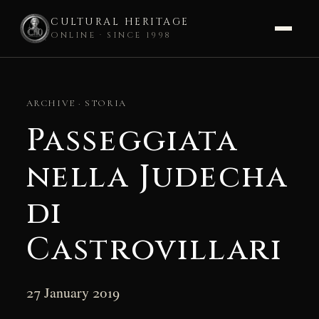
CULTURAL HERITAGE
ONLINE · SINCE 1998
Skip
to
ARCHIVE · STORIA
content
Passeggiata
nella Judecha
di
Castrovillari
27 January 2019