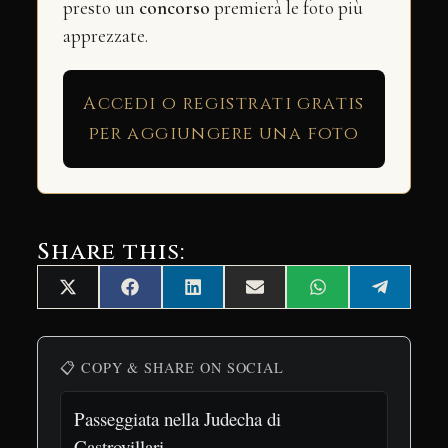
presto un
concorso
premierà le foto più
apprezzate.
Accedi o registrati gratis
per aggiungere una foto
Share this:
Share
Share
Share
Share
Share
Share
X
Facebook
LinkedIn
Email
WhatsApp
Telegra
on
on
on
on
on
on
(Twitter)
📋 COPY & SHARE ON SOCIAL