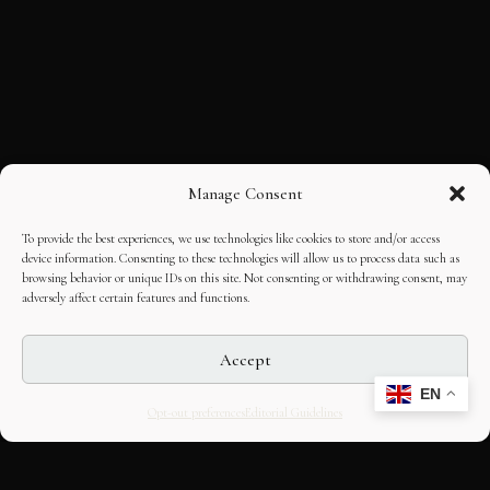
Manage Consent
To provide the best experiences, we use technologies like cookies to store and/or access
device information. Consenting to these technologies will allow us to process data such as
browsing behavior or unique IDs on this site. Not consenting or withdrawing consent, may
adversely affect certain features and functions.
Accept
EN
Opt-out preferences
Editorial Guidelines