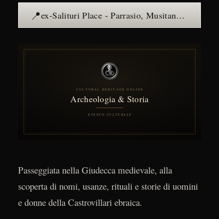
📍
ex-Salituri Place - Parrasio, Musitano and the Giudeca of Castrovillari — see the place →
Passeggiata nella Giudecca medievale, alla
scoperta di nomi, usanze, rituali e storie di uomini
e donne della Castrovillari ebraica.