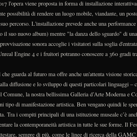
017 l'opera viene proposta in forma di installazione interatti
te possibilità di rendere un luogo mobile, viandante, un posto
il suo percorso. L'installazione prevede anche una performance 
do il suo nuovo album) mentre "la danza dello sguardo" di un
rovvisazione sonora accoglie i visitatori sulla soglia d'entrata 
Unreal Engine 4 e i fruitori potranno conoscere a 360 gradi tr
che guarda al futuro ma offre anche un'attenta visione storica
 alla diffusione e lo sviluppo di questi particolari linguaggi 
el Comune, la nostra bellissima Galleria d’Arte Moderna e C
ni tipo di manifestazione artistica. Ben vengano quindi le sp
sta. Tra i compiti principali di una istituzione museale c’è an
ntare la contemporaneità artistica in tutte le sue forme. Il Fes
testare, sempre di più, come le linee di ricerca della GAMC