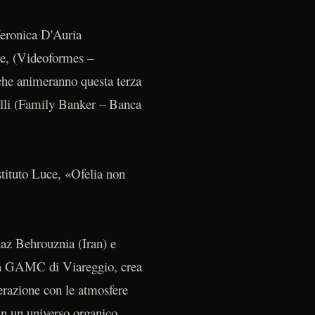
Veronica D'Auria
e, (Videoformes –
che animeranno questa terza
elli (Family Banker – Banca
stituto Luce, «Ofelia non
az Behrouznia (Iran) e
ella GAMC di Viareggio, crea
erazione con le atmosfere
 in un universo organico