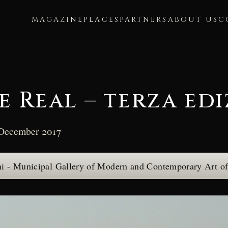
MAGAZINE
PLACES
PARTNERS
ABOUT US
C
e Real – terza ed
December 2017