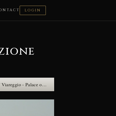
ONTACT
LOGIN
izione
GAMC Lorenzo Viani - Municipal Gallery of Modern and Contemporary Art of Viareggio - Palace of the Muses — see the place →