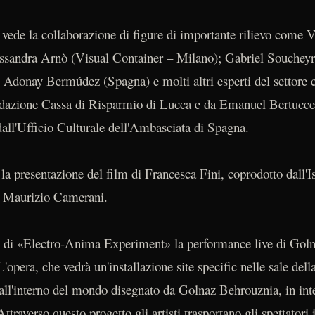
 vede la collaborazione di figure di importante rilievo come 
andra Arnò (Visual Container – Milano); Gabriel Soucheyr
 Adonay Bermúdez (Spagna) e molti altri esperti del settore 
ndazione Cassa di Risparmio di Lucca e da Emanuel Bertucc
all'Ufficio Culturale dell'Ambasciata di Spagna.
la presentazione del film di Francesca Fini, coprodotto dall'I
sta Maurizio Camerani.
ne di «Electro-Anima Experiment» la performance live di Goln
'opera, che vedrà un'installazione site specific nelle sale d
ll'interno del mondo disegnato da Golnaz Behrouznia, in int
traverso questo progetto gli artisti trasportano gli spettatori