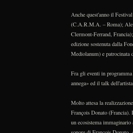
Anche quest'anno il Festival
(C.A.R.M.A. – Roma); Aless
Clermont-Ferrand, Francia);
edizione sostenuta dalla Fo
Mediolanum) e patrocinata d
Fra gli eventi in programma 
annega» ed il talk dell'arti
Molto attesa la realizzazio
François Donato (Francia). L
un ecosistema immaginario a
sonore di François Donato. At