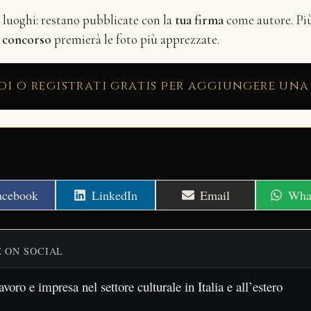
i luoghi: restano pubblicate con la
tua firma
come autore. Più 
n
concorso
premierà le foto più apprezzate.
di o registrati gratis per aggiungere una
hare
Share
Share
Shar
acebook
LinkedIn
Email
Wha
n
on
on
on
E ON SOCIAL