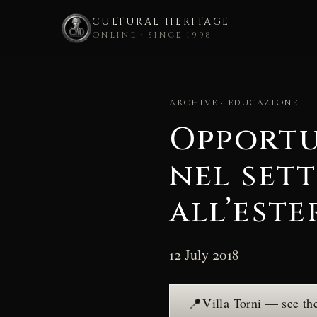
CULTURAL HERITAGE
ONLINE · SINCE 1998
Skip
to
ARCHIVE · EDUCAZIONE
content
Opportu
nel sett
all’este
12 July 2018
📍
Villa Torni — see th