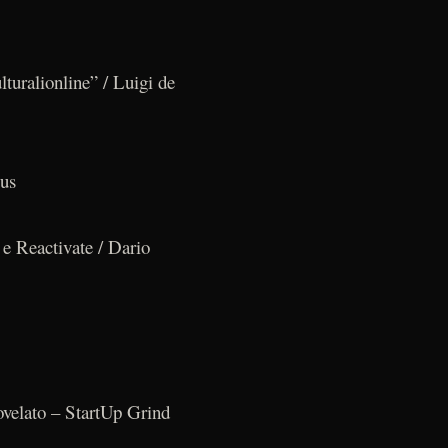
turalionline” / Luigi de
lus
e Reactivate / Dario
ovelato – StartUp Grind