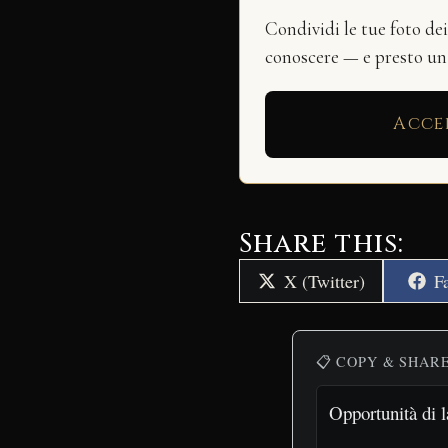
Condividi le tue foto de
conoscere — e presto u
Acce
Share this:
Share
S
X (Twitter)
F
on
o
📋 COPY & SHAR