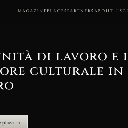
MAGAZINE
PLACES
PARTNERS
ABOUT US
C
nità di lavoro e 
ore culturale in 
ro
e place →