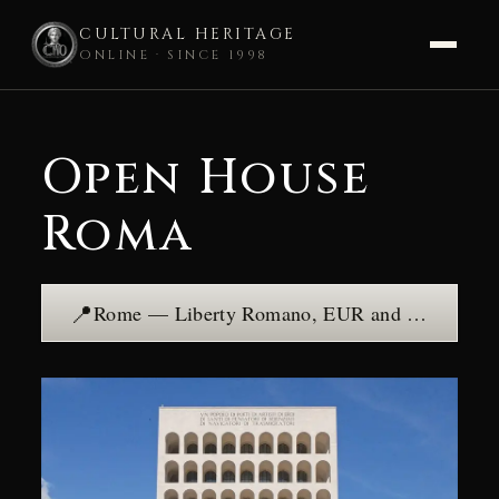
CULTURAL HERITAGE
ONLINE · SINCE 1998
Skip
to
Open House
content
Roma
📍
Rome — Liberty Romano, EUR and Italian Rationalism — see the place →