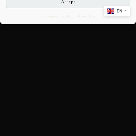
Accept
EN
Opt-out preferences
Editorial Guidelines
CULTURAL HERITAGE
ONLINE · SINCE 1998
An editorial project on Italian and
European cultural heritage, operated by