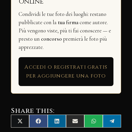
Online
Condividi le tue foto dei luoghi: restano
pubblicate con la
tua firma
come autore.
Più vengono viste, più ti fai conoscere — e
presto un
concorso
premierà le foto più
apprezzate.
Accedi o registrati gratis
per aggiungere una foto
Share this:
Share
Share
Share
Share
Share
Share
X
Facebook
LinkedIn
Email
WhatsApp
Telegra
on
on
on
on
on
on
(Twitter)