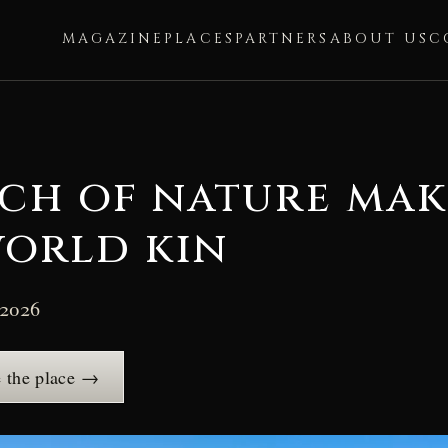
MAGAZINE
PLACES
PARTNERS
ABOUT US
C
ch of nature mak
orld kin
 2026
e the place →