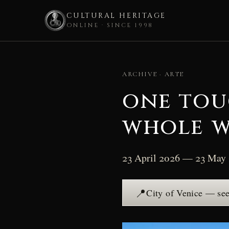
CULTURAL HERITAGE
ONLINE · SINCE 1998
Skip
to
ARCHIVE · ARTE
content
one tou
whole w
23 April 2026 — 23 May
📍
City of Venice — se