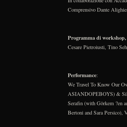
In collaborazione con Accade
Comprensivo Dante Alighie
Programma di workshop, t
Cesare Pietroiusti, Tino Se
Performance
:
We Travel To Know Our Ow
ASIANDOPEBOYS) & Siko S
Serafin (with Görkem ?en a
Bertoni and Sara Persico), 