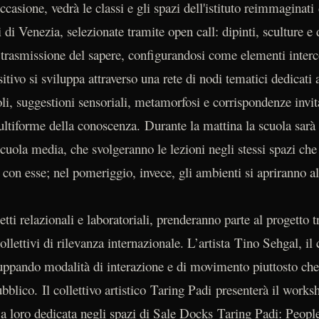
ccasione, vedrà le classi e gli spazi dell'istituto reimmaginati
di Venezia, selezionate tramite open call: dipinti, sculture e 
trasmissione del sapere, configurandosi come elementi interc
itivo si sviluppa attraverso una rete di nodi tematici dedicati 
i, suggestioni sensoriali, metamorfosi e corrispondenze invita
ultiforme della conoscenza. Durante la mattina la scuola sarà
cuola media, che svolgeranno le lezioni negli stessi spazi che
on esse; nel pomeriggio, invece, gli ambienti si apriranno al
petti relazionali e laboratoriali, prenderanno parte al progetto
collettivi di rilevanza internazionale. L’artista Tino Sehgal, il
uppando modalità di interazione e di movimento piuttosto che o
pubblico. Il collettivo artistico Taring Padi presenterà il wo
 loro dedicata negli spazi di Sale Docks Taring Padi: People’