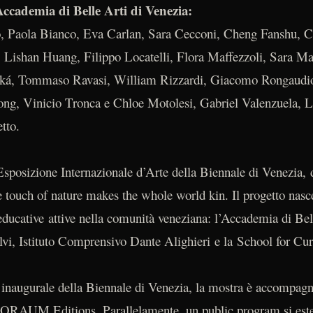
Accademia di Belle Arti di Venezia:
, Paola Bianco, Eva Carlan, Sara Cecconi, Cheng Fanshu, C
 Lishan Huang, Filippo Locatelli, Flora Maffezzoli, Sara Ma
ská, Tommaso Ravasi, William Rizzardi, Giacomo Rongaudio,
Tong, Vinicio Tronca e Chloe Motolesi, Gabriel Valenzuela, L
tto.
sposizione Internazionale d’Arte della Biennale di Venezia, 
e touch of nature makes the whole world kin. Il progetto nasc
à educative attive nella comunità veneziana: l’Accademia di Bel
lvi, Istituto Comprensivo Dante Alighieri e la School for Cu
 inaugurale della Biennale di Venezia, la mostra è accompagn
RAUM Editions. Parallelamente, un public program si esten