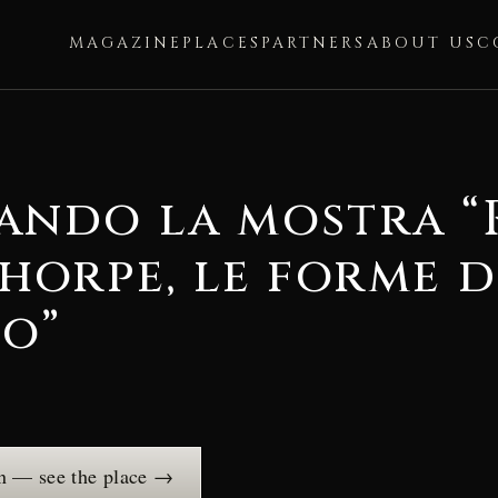
MAGAZINE
PLACES
PARTNERS
ABOUT US
C
ndo la mostra “
horpe, le forme d
io”
an — see the place →