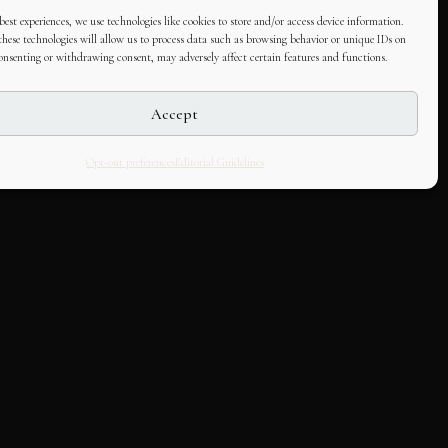
best experiences, we use technologies like cookies to store and/or access device information.
hese technologies will allow us to process data such as browsing behavior or unique IDs on
consenting or withdrawing consent, may adversely affect certain features and functions.
Accept
Opt-out preferences
Editorial Guidelines
LLABORATE
HOUSE