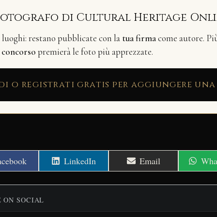
fotografo di Cultural Heritage Onl
i luoghi: restano pubblicate con la
tua firma
come autore. Più 
n
concorso
premierà le foto più apprezzate.
di o registrati gratis per aggiungere una
hare
Share
Share
Shar
acebook
LinkedIn
Email
Wha
n
on
on
on
E ON SOCIAL