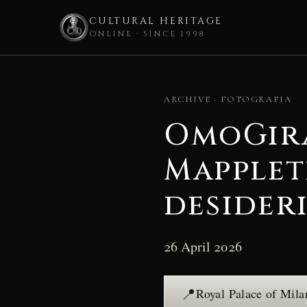
CULTURAL HERITAGE
ONLINE · SINCE 1998
Skip
to
ARCHIVE · FOTOGRAFIA
content
OmoGira
Mapplet
desider
26 April 2026
📍
Royal Palace of Mil