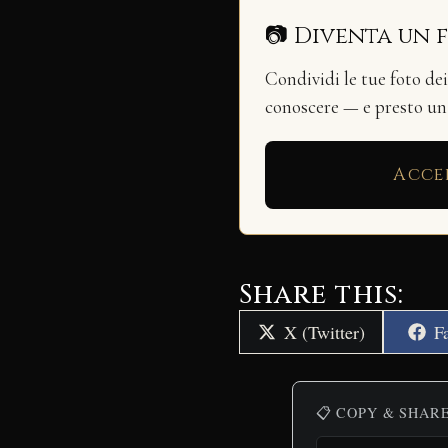
📷 Diventa un 
Condividi le tue foto de
conoscere — e presto u
Acce
Share this:
Share
S
X (Twitter)
F
on
o
📋 COPY & SHAR