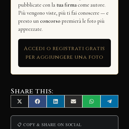
pubblicate con la
tua firma
come autore.
Più vengono viste, più ti fai conoscere — e
presto un
concorso
premierà le foto più
apprezzate.
Accedi o registrati gratis
per aggiungere una foto
Share this:
Share
Share
Share
Share
Share
Share
X
Facebook
LinkedIn
Email
WhatsApp
Telegra
on
on
on
on
on
on
(Twitter)
📋 COPY & SHARE ON SOCIAL