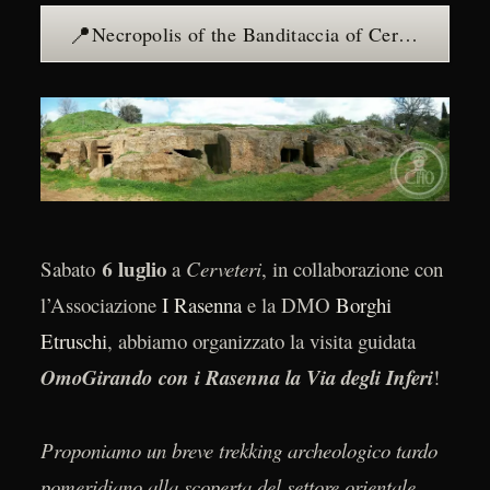
📍
Necropolis of the Banditaccia of Cerveteri — see the place →
6 luglio
Sabato
a
Cerveteri
, in collaborazione con
l’Associazione
I Rasenna
e la DMO
Borghi
Etruschi
, abbiamo organizzato la visita guidata
OmoGirando con i Rasenna la Via degli Inferi
!
Proponiamo un breve trekking archeologico tardo
pomeridiano alla scoperta del settore orientale