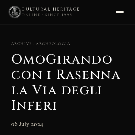
CULTURAL HERITAGE
ONLINE · SINCE 1998
Skip
to
ARCHIVE · ARCHEOLOGIA
content
OmoGirando
con i Rasenna
la Via degli
Inferi
06 July 2024