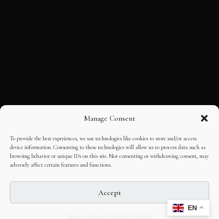
Manage Consent
To provide the best experiences, we use technologies like cookies to store and/or access
device information. Consenting to these technologies will allow us to process data such as
browsing behavior or unique IDs on this site. Not consenting or withdrawing consent, may
adversely affect certain features and functions.
Accept
EN
Opt-out preferences
Editorial Guidelines