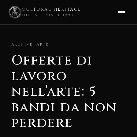
CULTURAL HERITAGE
ONLINE · SINCE 1998
Skip
to
ARCHIVE · ARTE
content
Offerte di
lavoro
nell’arte: 5
bandi da non
perdere