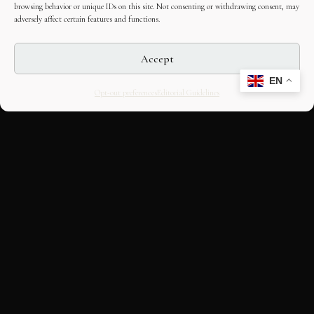
browsing behavior or unique IDs on this site. Not consenting or withdrawing consent, may
adversely affect certain features and functions.
Accept
EN
Opt-out preferences
Editorial Guidelines
CULTURAL HERITAGE
ONLINE · SINCE 1998