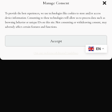
Manage Consent
To provide the best experiences, we use technologies like cookies to store and/or access
device information. Consenting to these technologies will allow us to process data such as
browsing behavior or unique IDs on this site. Not consenting or withdrawing consent, may
adversely affect certain features and functions.
Accept
EN
Opt-out preferences
Editorial Guidelines