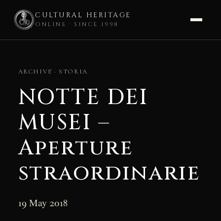
CULTURAL HERITAGE
ONLINE · SINCE 1998
Skip
to
ARCHIVE · STORIA
content
NOTTE DEI
MUSEI –
Aperture
straordinarie
19 May 2018