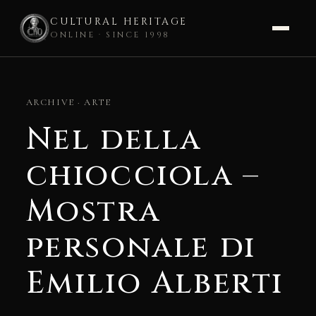
CULTURAL HERITAGE
ONLINE · SINCE 1998
Skip
to
ARCHIVE · ARTE
content
Nel della
chiocciola –
Mostra
personale di
Emilio Alberti