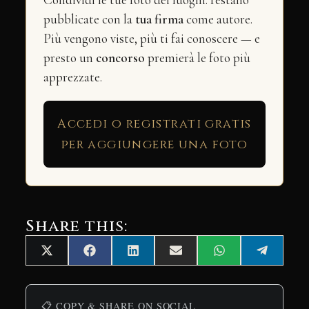
pubblicate con la
tua firma
come autore.
Più vengono viste, più ti fai conoscere — e
presto un
concorso
premierà le foto più
apprezzate.
Accedi o registrati gratis
per aggiungere una foto
Share this:
Share
Share
Share
Share
Share
Share
X
Facebook
LinkedIn
Email
WhatsApp
Telegra
on
on
on
on
on
on
(Twitter)
📋 COPY & SHARE ON SOCIAL