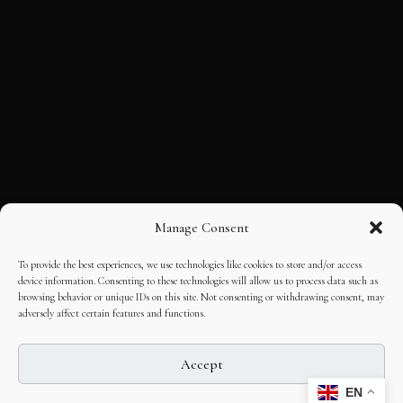
Manage Consent
To provide the best experiences, we use technologies like cookies to store and/or access
device information. Consenting to these technologies will allow us to process data such as
browsing behavior or unique IDs on this site. Not consenting or withdrawing consent, may
adversely affect certain features and functions.
Accept
EN