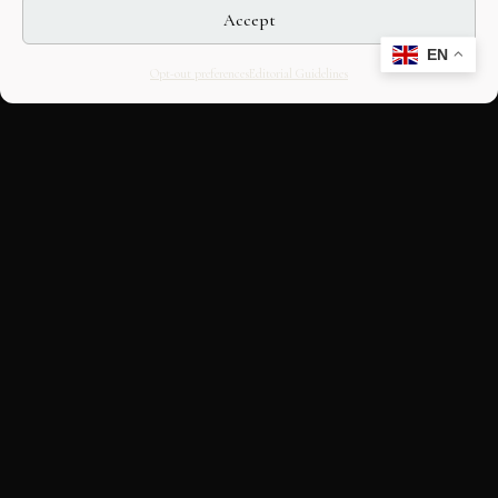
Accept
EN
Opt-out preferences
Editorial Guidelines
CULTURAL HERITAGE
ONLINE · SINCE 1998
An editorial project on Italian and