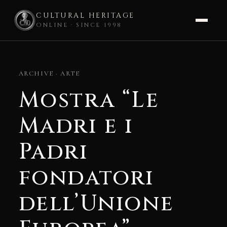
CULTURAL HERITAGE
ONLINE · SINCE 1998
Skip
to
ARCHIVE · ARTE
content
Mostra “Le
Madri e i
Padri
fondatori
dell’Unione