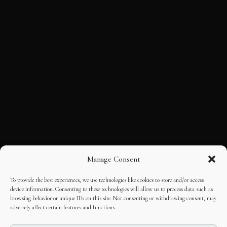
Manage Consent
To provide the best experiences, we use technologies like cookies to store and/or access
device information. Consenting to these technologies will allow us to process data such as
browsing behavior or unique IDs on this site. Not consenting or withdrawing consent, may
adversely affect certain features and functions.