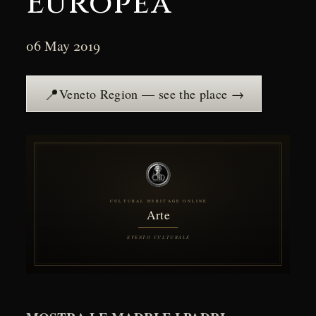
Europea”
06 May 2019
📍
Veneto Region — see the place →