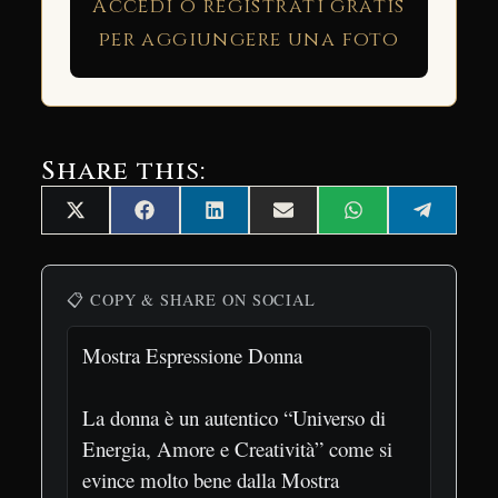
Accedi o registrati gratis
per aggiungere una foto
Share this:
Share
Share
Share
Share
Share
Share
X
Facebook
LinkedIn
Email
WhatsApp
Telegra
on
on
on
on
on
on
(Twitter)
📋 COPY & SHARE ON SOCIAL