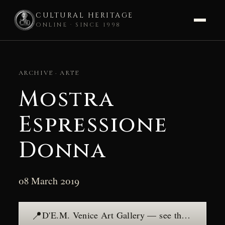
CULTURAL HERITAGE
ONLINE · SINCE 1998
Skip
to
ARCHIVE · ARTE
content
Mostra
Espressione
Donna
08 March 2019
📍
D'E.M. Venice Art Gallery — see the place →