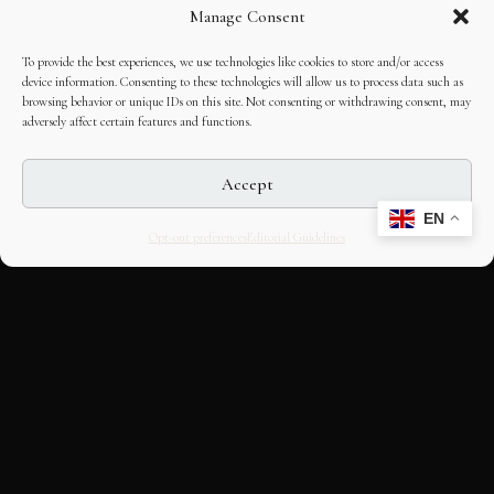
Manage Consent
To provide the best experiences, we use technologies like cookies to store and/or access
device information. Consenting to these technologies will allow us to process data such as
browsing behavior or unique IDs on this site. Not consenting or withdrawing consent, may
adversely affect certain features and functions.
Accept
EN
Opt-out preferences
Editorial Guidelines