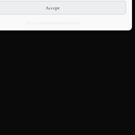
Accept
Opt-out preferences
Editorial Guidelines
LLABORATE
HOUSE
k with us
About Us