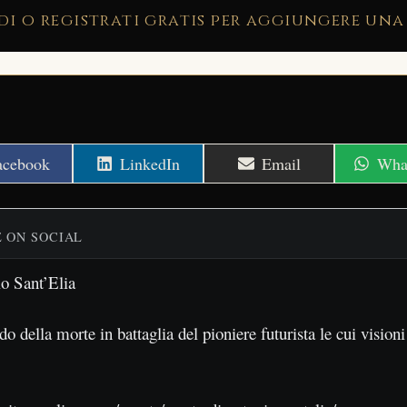
di o registrati gratis per aggiungere una
hare
Share
Share
Shar
acebook
LinkedIn
Email
Wha
n
on
on
on
E ON SOCIAL