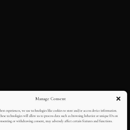
Manage Consent
best experiences, we use technologies like cookies to store and/or access device information.
hese technologies will allow us to process data such as browsing behavior or unique IDs on
consenting or withdrawing consent, may adversely affect certain features and functions.