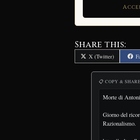
Acce
Share this:
Share
S
X (Twitter)
F
on
o
📋 COPY & SHAR