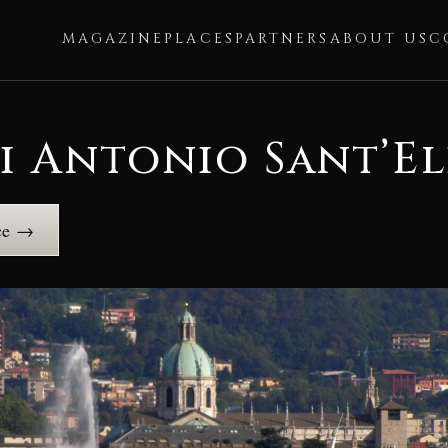
MAGAZINE
PLACES
PARTNERS
ABOUT US
C
i Antonio Sant’El
ce →