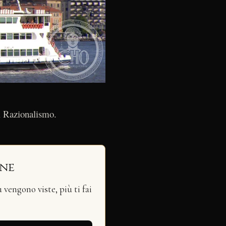
il Razionalismo.
ine
vengono viste, più ti fai