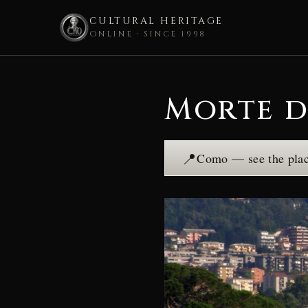
CULTURAL HERITAGE
ONLINE · SINCE 1998
Skip
to
Morte d
content
📍
Como — see the pla