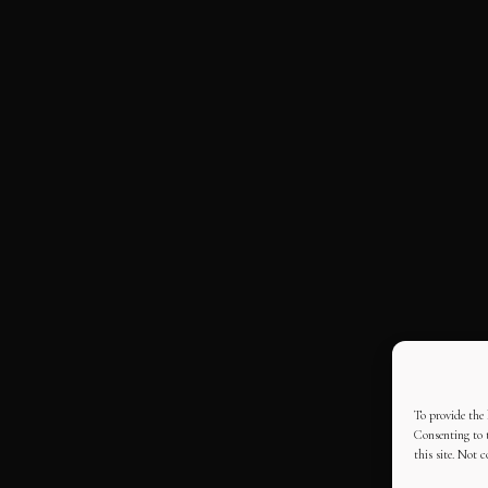
To provide the 
Consenting to t
this site. Not 