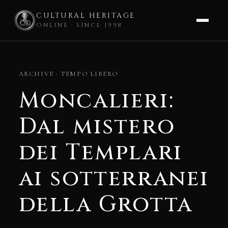
CULTURAL HERITAGE
ONLINE · SINCE 1998
Skip
to
ARCHIVE · TEMPO LIBERO
content
Moncalieri:
Dal mistero
dei Templari
ai sotterranei
della Grotta