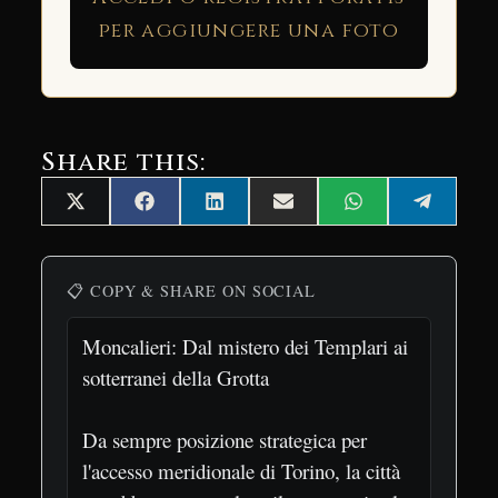
per aggiungere una foto
Share this:
Share
Share
Share
Share
Share
Share
X
Facebook
LinkedIn
Email
WhatsApp
Telegra
on
on
on
on
on
on
(Twitter)
📋 COPY & SHARE ON SOCIAL