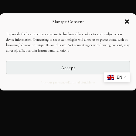
Manage Consent
To provide the best experiences, we use technologies like cookies to store and/or access
device information. Consenting to these technologies will allow us to process data such as
browsing behavior or unique IDs on this site. Not consenting or withdrawing consent, may
adversely affect certain features and functions.
Accept
EN
Opt-out preferences
Editorial Guidelines