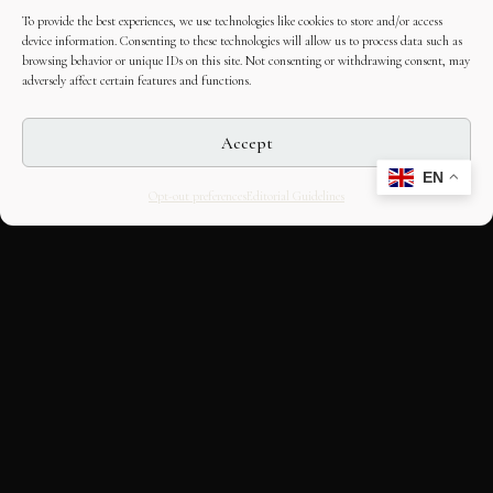
To provide the best experiences, we use technologies like cookies to store and/or access
device information. Consenting to these technologies will allow us to process data such as
browsing behavior or unique IDs on this site. Not consenting or withdrawing consent, may
adversely affect certain features and functions.
Accept
EN
Opt-out preferences
Editorial Guidelines