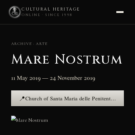
CULTURAL HERITAGE
ONLINE · SINCE 1998
Skip
to
ARCHIVE · ARTE
content
Mare Nostrum
11 May 2019 — 24 November 2019
📍
Church of Santa Maria delle Penitenti — see the place →