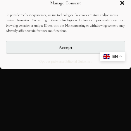
Manage Consent
To provide the best experiences, we use technologies like cookies to store and/or access
device information. Consenting to these technologies will allow us to process data such as
browsing behavior or unique IDs on this site. Not consenting or withdrawing consent, may
adversely affect certain features and functions.
Accept
EN
Opt-out preferences
Editorial Guidelines