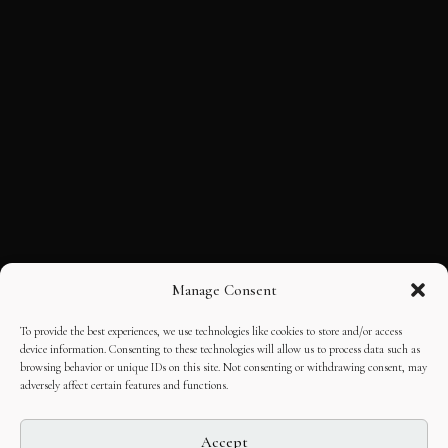
Manage Consent
To provide the best experiences, we use technologies like cookies to store and/or access
device information. Consenting to these technologies will allow us to process data such as
browsing behavior or unique IDs on this site. Not consenting or withdrawing consent, may
adversely affect certain features and functions.
Accept