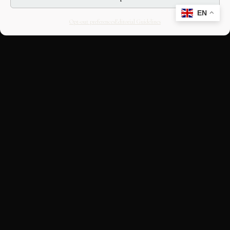
EN
Opt-out preferences
Editorial Guidelines
CULTURAL HERITAGE
ONLINE · SINCE 1998
An editorial project on Italian and
European cultural heritage, operated by