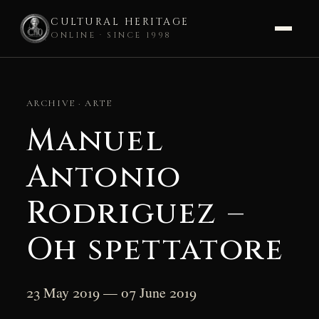
CULTURAL HERITAGE
ONLINE · SINCE 1998
Skip
to
ARCHIVE · ARTE
content
Manuel
Antonio
Rodriguez –
Oh spettatore
23 May 2019 — 07 June 2019