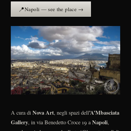
📍
Napoli — see the place →
Nova Art
’A’Mbasciata
A cura di
, negli spazi dell
Gallery
Napoli
, in via Benedetto Croce 19 a
,