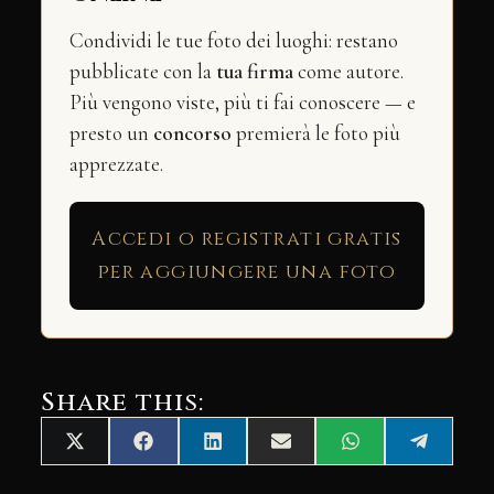
Condividi le tue foto dei luoghi: restano
pubblicate con la
tua firma
come autore.
Più vengono viste, più ti fai conoscere — e
presto un
concorso
premierà le foto più
apprezzate.
Accedi o registrati gratis
per aggiungere una foto
Share this:
Share
Share
Share
Share
Share
Share
X
Facebook
LinkedIn
Email
WhatsApp
Telegra
on
on
on
on
on
on
(Twitter)