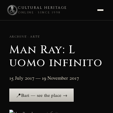
CULTURAL HERITAGE
ONLINE · SINCE 1998
Skip
to
ARCHIVE · ARTE
content
Man Ray: L
uomo infinito
15 July 2017 — 19 November 2017
📍
Bari — see the place →