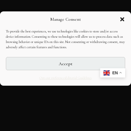
Manage Consent
To provide the best experiences, we use technologies like cookies to store and/or access
device information. Consenting to these technologies will allow us to process data such as
browsing behavior or unique IDs on this site. Not consenting or withdrawing consent, may
adversely affect certain features and functions.
Accept
EN
Opt-out preferences
Editorial Guidelines