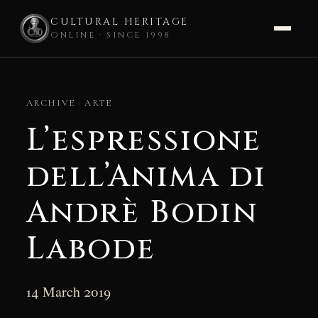
CULTURAL HERITAGE
ONLINE · SINCE 1998
Skip
to
ARCHIVE · ARTE
content
L’espressione
dell’Anima di
Andrè Bodin
Labode
14 March 2019