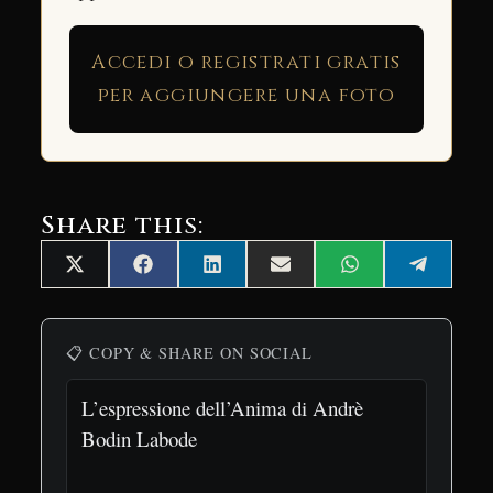
Accedi o registrati gratis
per aggiungere una foto
Share this:
Share
Share
Share
Share
Share
Share
X
Facebook
LinkedIn
Email
WhatsApp
Telegra
on
on
on
on
on
on
(Twitter)
📋 COPY & SHARE ON SOCIAL