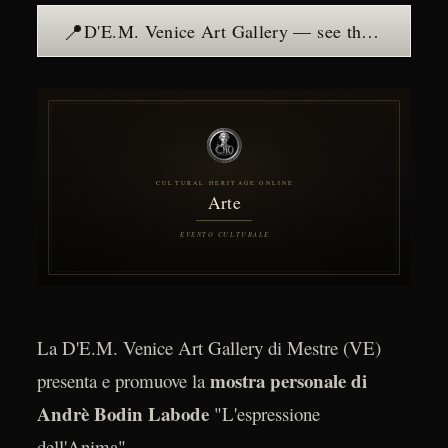
📍
D'E.M. Venice Art Gallery — see the place →
La D'E.M. Venice Art Gallery di Mestre (VE)
mostra personale di
presenta e promuove la
Andrè Bodin Labode
"L'espressione
dell'Anima".