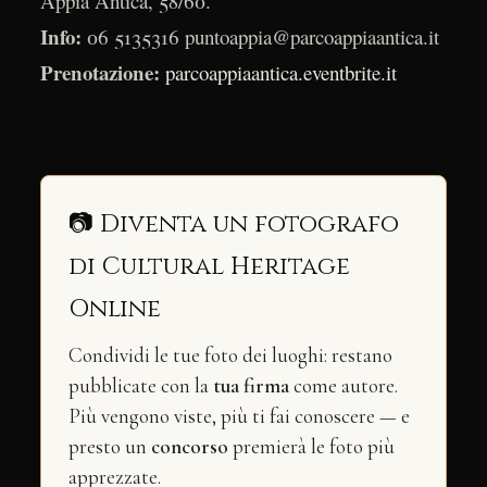
Appia Antica, 58/60.
Info:
06 5135316 puntoappia@parcoappiaantica.it
Prenotazione:
parcoappiaantica.eventbrite.it
📷 Diventa un fotografo
di Cultural Heritage
Online
Condividi le tue foto dei luoghi: restano
pubblicate con la
tua firma
come autore.
Più vengono viste, più ti fai conoscere — e
presto un
concorso
premierà le foto più
apprezzate.