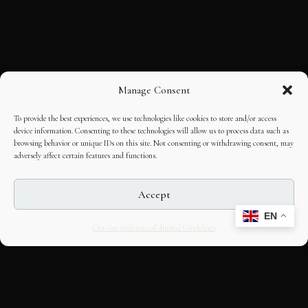
Manage Consent
To provide the best experiences, we use technologies like cookies to store and/or access
device information. Consenting to these technologies will allow us to process data such as
browsing behavior or unique IDs on this site. Not consenting or withdrawing consent, may
adversely affect certain features and functions.
Accept
EN
Opt-out preferences
Editorial Guidelines