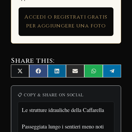
Accedi o registrati gratis
per aggiungere una foto
Share this:
Share
Share
Share
Share
Share
Share
X
Facebook
LinkedIn
Email
WhatsApp
Telegra
on
on
on
on
on
on
(Twitter)
📋 COPY & SHARE ON SOCIAL