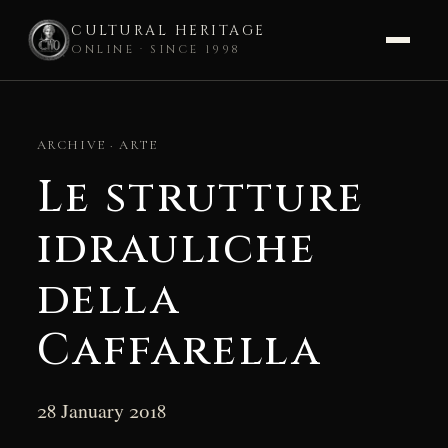
CULTURAL HERITAGE
ONLINE · SINCE 1998
Skip
to
ARCHIVE · ARTE
content
Le strutture
idrauliche
della
Caffarella
28 January 2018