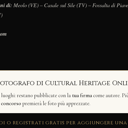
ni di:
Meolo (VE) – Casale sul Sile (TV) – Fossalta di Piav
V)
.com
fotografo di Cultural Heritage Onl
i luoghi: restano pubblicate con la
tua firma
come autore. Più 
n
concorso
premierà le foto più apprezzate.
di o registrati gratis per aggiungere una