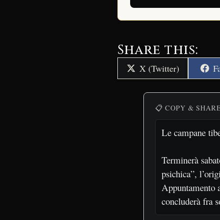
Share this:
Share
S
X (Twitter)
F
on
o
📋 COPY & SHAR