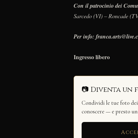
Con il patrocinio dei Comu
Sarcedo (VI) – Roncade (T
Per info: franca.arts@live
Ingresso libero
📷 Diventa un 
Condividi le tue foto de
conoscere — e presto u
Acce