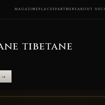
MAGAZINE
PLACES
PARTNERS
ABOUT US
C
ane tibetane
e →