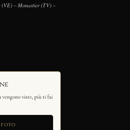
e (VE) – Monastier (TV) –
ine
vengono viste, più ti fai
 foto