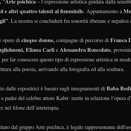
e,
Arte psichica
“
– l’espressione artistica guidata dalla sensibi
 e altri quattro talenti al femminile
Me
. Appuntamento a
gli”
. La mostra si concluderà fra sonorità tibetane e nepalesi
cinque donne,
Franca D
e opere di
compagne di percorso di
glielmoni, Eliana Carli
Alessandra Roncolato
e
, proveni
 per far conoscere questo tipo di espressione artistica in mod
rittura alla poesia, arrivando alla fotografia ed alla scultura.
Baba Bedi
to dalle espositrici è basato sugli insegnamenti di
o e padre del celebre attore Kabir: mette in relazione l’opera 
re nel filone dell’arteterapia.
vitato dal gruppo Arte psichica, è legale rappresentante dell'