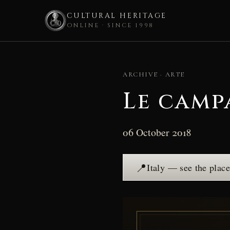
CULTURAL HERITAGE
ONLINE · SINCE 1998
Skip
to
ARCHIVE · ARTE
content
Le camp
06 October 2018
📍
Italy — see the plac