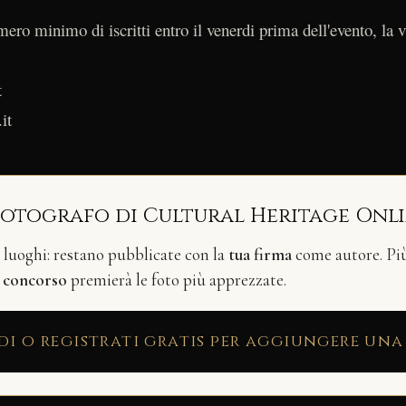
ero minimo di iscritti entro il venerdi prima dell'evento, la v
t
it
fotografo di Cultural Heritage Onl
i luoghi: restano pubblicate con la
tua firma
come autore. Più 
n
concorso
premierà le foto più apprezzate.
di o registrati gratis per aggiungere una