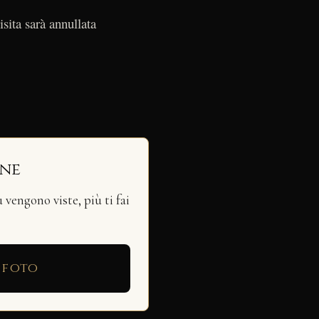
isita sarà annullata
ine
vengono viste, più ti fai
 foto