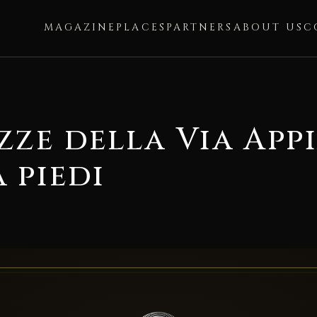
MAGAZINE
PLACES
PARTNERS
ABOUT US
C
zze della Via App
 piedi