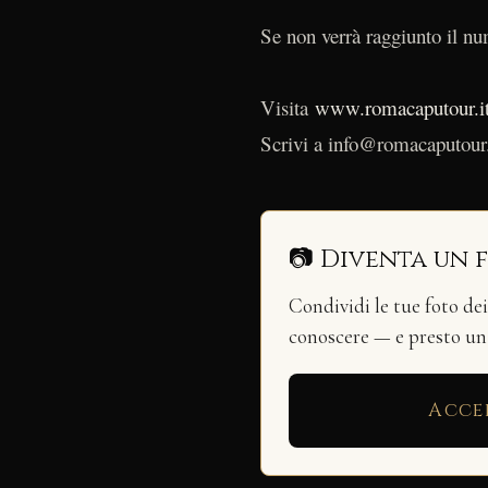
Se non verrà raggiunto il num
Visita
www.romacaputour.i
Scrivi a info@romacaputour.
📷 Diventa un 
Condividi le tue foto de
conoscere — e presto u
Acce