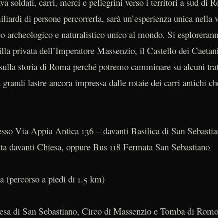
va soldati, carri, merci e pellegrini verso i territori a sud d
iliardi di persone percorrerla, sarà un’esperienza unica nella vo
arco archeologico e naturalistico unico al mondo. Si esplorer
illa privata dell’Imperatore Massenzio, il Castello dei Caetani
sulla storia di Roma perché potremo camminare su alcuni tratt
 grandi lastre ancora impressa dalle rotaie dei carri antichi c
so Via Appia Antica 136 – davanti Basilica di San Sebastia
tta davanti Chiesa, oppure Bus 118 Fermata San Sebastiano
ca (percorso a piedi di 1.5 km)
iesa di San Sebastiano, Circo di Massenzio e Tomba di Romo