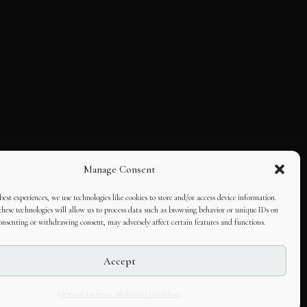
Manage Consent
best experiences, we use technologies like cookies to store and/or access device information.
hese technologies will allow us to process data such as browsing behavior or unique IDs on
consenting or withdrawing consent, may adversely affect certain features and functions.
Accept
Opt-out preferences
Editorial Guidelines