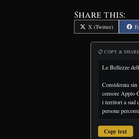
Share this:
Share
S
X (Twitter)
F
on
o
📋 COPY & SHAR
Copy text