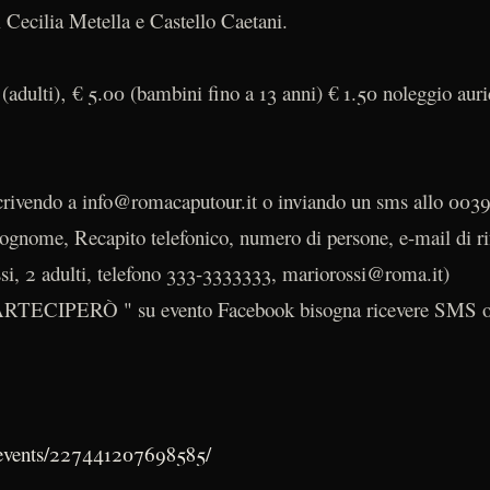
i Cecilia Metella e Castello Caetani.
(adulti)‚ € 5.00 (bambini fino a 13 anni) € 1.50 noleggio auric
crivendo a info@romacaputour.it o inviando un sms allo 00
ognome, Recapito telefonico, numero di persone, e-mail di ri
si, 2 adulti, telefono 333-3333333, mariorossi@roma.it)
PARTECIPERÒ " su evento Facebook bisogna ricevere SMS o
/events/227441207698585/