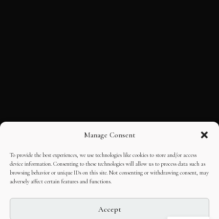
Manage Consent
To provide the best experiences, we use technologies like cookies to store and/or access
device information. Consenting to these technologies will allow us to process data such as
browsing behavior or unique IDs on this site. Not consenting or withdrawing consent, may
adversely affect certain features and functions.
Accept