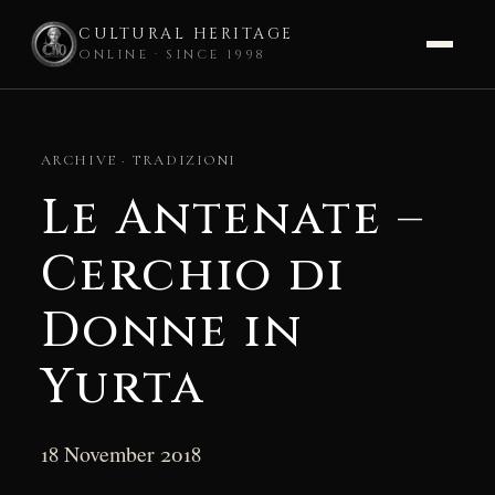
CULTURAL HERITAGE
ONLINE · SINCE 1998
Skip
to
ARCHIVE · TRADIZIONI
content
Le Antenate –
Cerchio di
Donne in
Yurta
18 November 2018