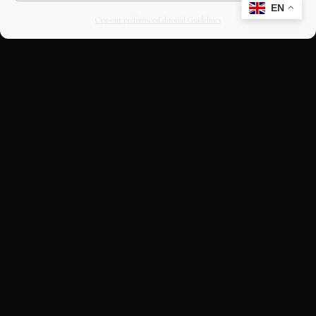
EN
Opt-out preferences
Editorial Guidelines
CULTURAL HERITAGE
ONLINE · SINCE 1998
An editorial project on Italian and
European cultural heritage, operated by
OASIS Tech LLC. Building a curated