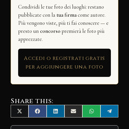
Condividi le tue foto dei luoghi: restano
pubblicate con la
tua firma
come autore.
Più vengono viste, più ti fai conoscere — e
presto un
concorso
premierà le foto più
apprezzate.
Accedi o registrati gratis
per aggiungere una foto
Share this:
Share
Share
Share
Share
Share
Share
X
Facebook
LinkedIn
Email
WhatsApp
Telegra
on
on
on
on
on
on
(Twitter)