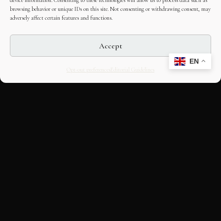
device information. Consenting to these technologies will allow us to process data such as
browsing behavior or unique IDs on this site. Not consenting or withdrawing consent, may
adversely affect certain features and functions.
Accept
EN
Opt-out preferences
Editorial Guidelines
CULTURAL HERITAGE
ONLINE · SINCE 1998