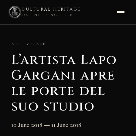
CULTURAL HERITAGE
ONLINE · SINCE 1998
Skip
to
ARCHIVE · ARTE
content
L’artista Lapo
Gargani apre
le porte del
suo studio
10 June 2018 — 11 June 2018