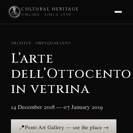
CULTURAL HERITAGE
ONLINE · SINCE 1998
Skip
to
ARCHIVE · ANTIQUARIATO
content
L’arte
dell’Ottocento
in vetrina
14 December 2018 — 07 January 2019
📍
Ponti Art Gallery — see the place →