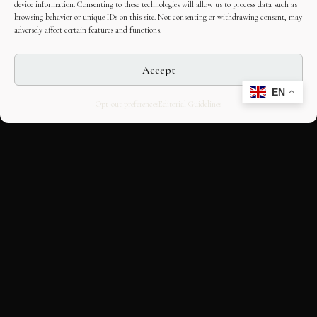
device information. Consenting to these technologies will allow us to process data such as
browsing behavior or unique IDs on this site. Not consenting or withdrawing consent, may
adversely affect certain features and functions.
Accept
EN
Opt-out preferences
Editorial Guidelines
CULTURAL HERITAGE