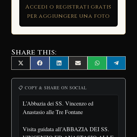
Accedi o registrati gratis
per aggiungere una foto
Share this:
Share
Share
Share
Share
Share
Share
X
Facebook
LinkedIn
Email
WhatsApp
Telegra
on
on
on
on
on
on
(Twitter)
📋 COPY & SHARE ON SOCIAL