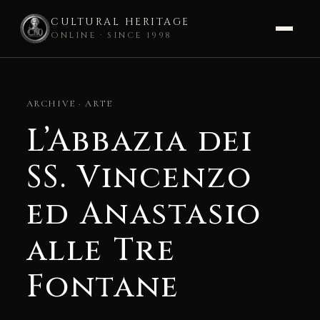
CULTURAL HERITAGE
ONLINE · SINCE 1998
Skip
to
ARCHIVE · ARTE
content
L’Abbazia dei
SS. Vincenzo
ed Anastasio
alle Tre
Fontane