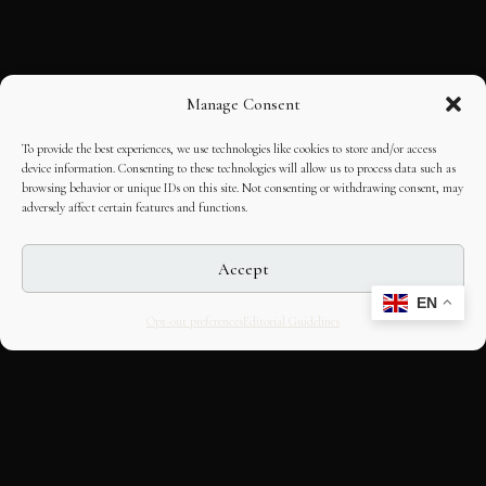
Manage Consent
To provide the best experiences, we use technologies like cookies to store and/or access
device information. Consenting to these technologies will allow us to process data such as
browsing behavior or unique IDs on this site. Not consenting or withdrawing consent, may
adversely affect certain features and functions.
Accept
EN
Opt-out preferences
Editorial Guidelines