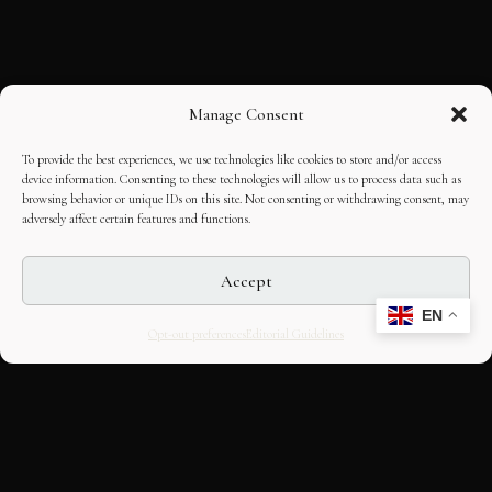
Manage Consent
To provide the best experiences, we use technologies like cookies to store and/or access
device information. Consenting to these technologies will allow us to process data such as
browsing behavior or unique IDs on this site. Not consenting or withdrawing consent, may
adversely affect certain features and functions.
Accept
EN
Opt-out preferences
Editorial Guidelines