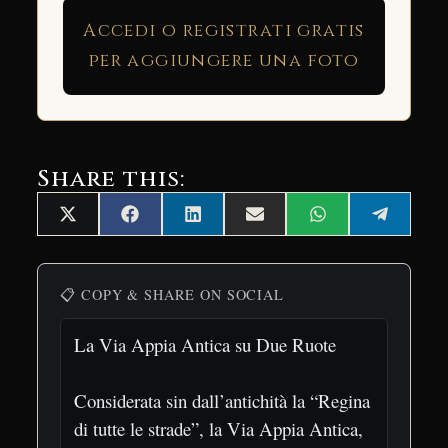
Accedi o registrati gratis
per aggiungere una foto
Share this:
Share
Share
Share
Share
Share
Share
X
Facebook
LinkedIn
Email
WhatsApp
Telegra
on
on
on
on
on
on
(Twitter)
📋 COPY & SHARE ON SOCIAL