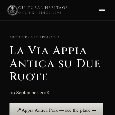
CULTURAL HERITAGE
ONLINE · SINCE 1998
Skip
to
ARCHIVE · ARCHEOLOGIA
content
La Via Appia
Antica su Due
Ruote
09 September 2018
📍
Appia Antica Park — see the place →