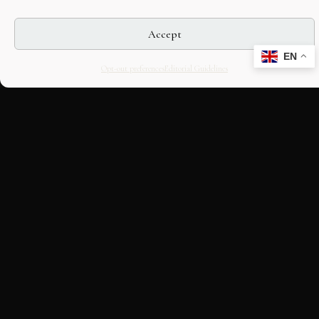
Accept
EN
Opt-out preferences
Editorial Guidelines
CULTURAL HERITAGE
ONLINE · SINCE 1998
An editorial project on Italian and
European cultural heritage, operated by
OASIS Tech LLC. Building a curated
discovery structure around historic places,
stories, and venues.