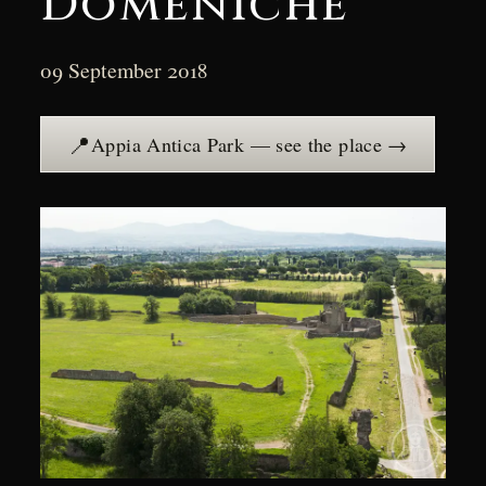
Domeniche
09 September 2018
📍
Appia Antica Park — see the place →