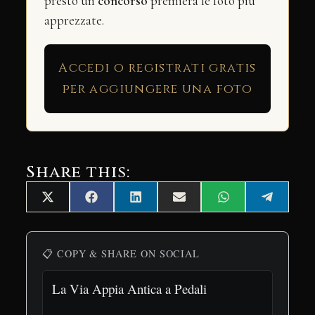
presto un
concorso
premierà le foto più
apprezzate.
Accedi o registrati gratis
per aggiungere una foto
Share this:
Share
Share
Share
Share
Share
Share
X
Facebook
LinkedIn
Email
WhatsApp
Telegra
on
on
on
on
on
on
(Twitter)
📋 COPY & SHARE ON SOCIAL