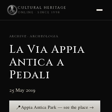
CULTURAL HERITAGE
ONLINE · SINCE 1998
Skip
to
ARCHIVE · ARCHEOLOGIA
content
La Via Appia
Antica a
Pedali
25 May 2019
📍
Appia Antica Park — see the place →