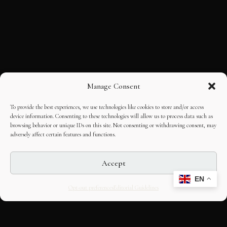
Manage Consent
To provide the best experiences, we use technologies like cookies to store and/or access
device information. Consenting to these technologies will allow us to process data such as
browsing behavior or unique IDs on this site. Not consenting or withdrawing consent, may
adversely affect certain features and functions.
Accept
EN
Opt-out preferences
Editorial Guidelines