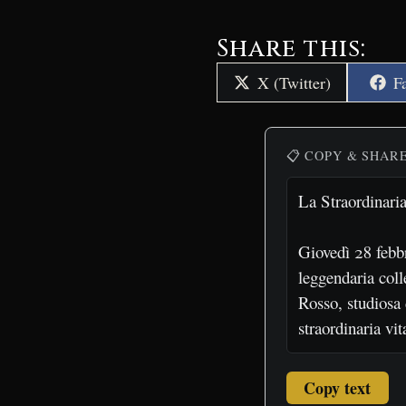
Share this:
Share
S
X (Twitter)
F
on
o
📋 COPY & SHAR
Copy text