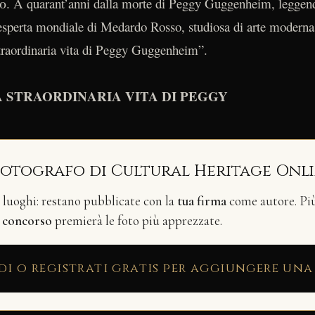
30. A quarant’anni dalla morte di Peggy Guggenheim, leggenda
sperta mondiale di Medardo Rosso, studiosa di arte moderna
traordinaria vita di Peggy Guggenheim”.
A STRAORDINARIA VITA DI PEGGY
fotografo di Cultural Heritage Onl
i luoghi: restano pubblicate con la
tua firma
come autore. Più 
n
concorso
premierà le foto più apprezzate.
di o registrati gratis per aggiungere una