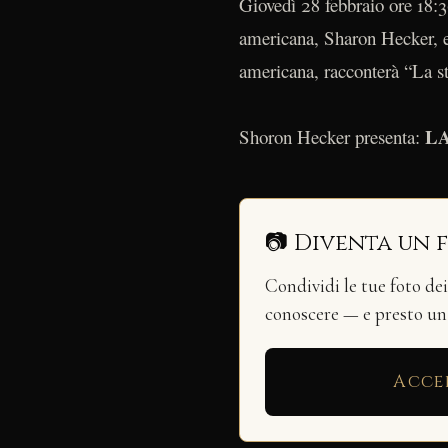
Giovedì 28 febbraio ore 18:
americana, Sharon Hecker, e
americana, racconterà “La s
L
Shoron Hecker presenta:
📷 Diventa un 
Condividi le tue foto de
conoscere — e presto u
Acce