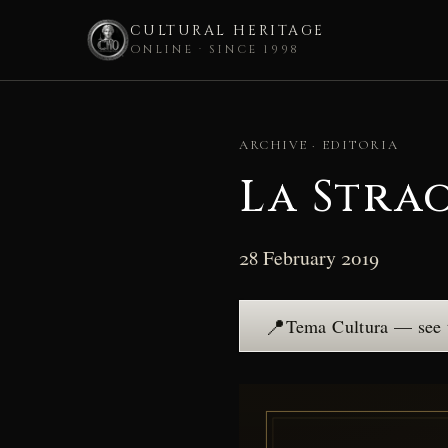
CULTURAL HERITAGE
ONLINE · SINCE 1998
Skip
to
ARCHIVE · EDITORIA
content
La Stra
28 February 2019
📍
Tema Cultura — see 