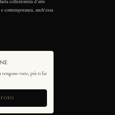
ria collezionista d’arte
 e contemporanea, anch’essa
ine
vengono viste, più ti fai
 foto