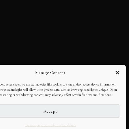
Manage Consent
best experiences, we use technologies like cookies to store and/or access device information.
hese technologies will allow us to process data such as browsing behavior or unique IDs on
consenting or withdrawing consent, may adversely affect certain features and functions.
Accept
Opt-out preferences
Editorial Guidelines