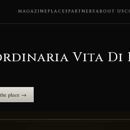
MAGAZINE
PLACES
PARTNERS
ABOUT US
C
ordinaria Vita Di
the place →