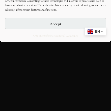
device information. Consenting to these technologies will allow us to process data such as
browsing behavior or unique IDs on this site. Not consenting or withdrawing consent, may
adversely affect certain features and functions.
Accept
EN
Opt-out preferences
Editorial Guidelines
CULTURAL HERITAGE