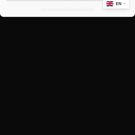
EN
Opt-out preferences
Editorial Guidelines
CULTURAL HERITAGE
ONLINE · SINCE 1998
An editorial project on Italian and
European cultural heritage, operated by
OASIS Tech LLC. Building a curated