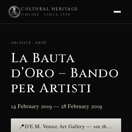
CULTURAL HERITAGE
ONLINE · SINCE 1998
Skip
to
ARCHIVE · ARTE
content
La Bauta
d’Oro – Bando
per Artisti
14 February 2019 — 28 February 2019
📍
D'E.M. Venice Art Gallery — see the place →