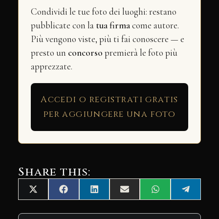
Condividi le tue foto dei luoghi: restano
pubblicate con la
tua firma
come autore.
Più vengono viste, più ti fai conoscere — e
presto un
concorso
premierà le foto più
apprezzate.
Accedi o registrati gratis
per aggiungere una foto
Share this:
Share
Share
Share
Share
Share
Share
X
Facebook
LinkedIn
Email
WhatsApp
Telegra
on
on
on
on
on
on
(Twitter)