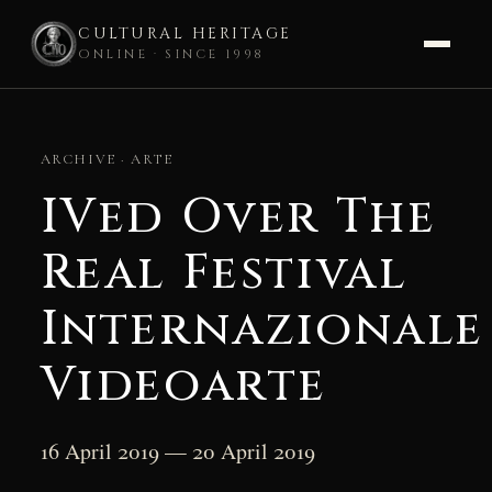
CULTURAL HERITAGE
ONLINE · SINCE 1998
Skip
to
ARCHIVE · ARTE
content
IVed Over The
Real Festival
Internazionale
Videoarte
16 April 2019 — 20 April 2019