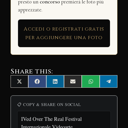
presto un
concorso
premierà le foto più
apprezzate.
Accedi o registrati gratis
per aggiungere una foto
Share this:
Share
Share
Share
Share
Share
Share
X
Facebook
LinkedIn
Email
WhatsApp
Telegra
on
on
on
on
on
on
(Twitter)
📋 COPY & SHARE ON SOCIAL