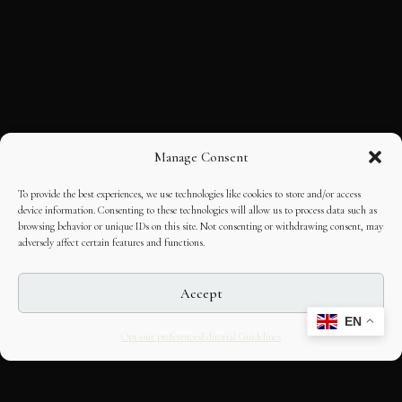
Manage Consent
To provide the best experiences, we use technologies like cookies to store and/or access
device information. Consenting to these technologies will allow us to process data such as
browsing behavior or unique IDs on this site. Not consenting or withdrawing consent, may
adversely affect certain features and functions.
Accept
EN
Opt-out preferences
Editorial Guidelines