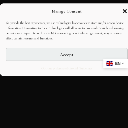
Manage Consent
To provide the best experiences, we use technologies like cookies to store and/or access device
information. Consenting to these technologies will allow us to process data such as browsing
behavior or unique IDs on this site. Not consenting or withdrawing consent, may adversely
affect certain features and functions.
Accept
EN
Opt-out preferences
Editorial Guidelines
CULTURAL HERITAGE
ONLINE · SINCE 1998
An editorial project on Italian and
European cultural heritage, operated by