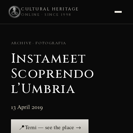
CULTURAL HERITAGE
ONLINE · SINCE 1998
Skip
to
ARCHIVE · FOTOGRAFIA
content
Instameet
Scoprendo
l’Umbria
13 April 2019
📍
Terni — see the place →