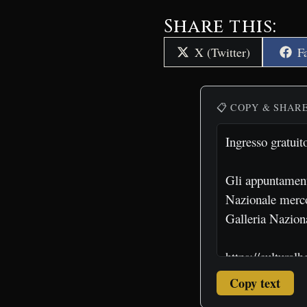
Share this:
Share
S
X (Twitter)
F
on
o
📋 COPY & SHAR
Copy text