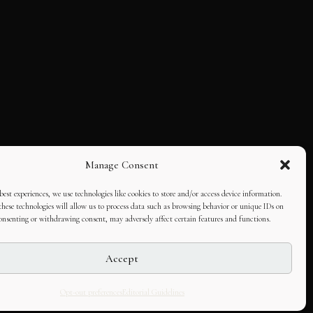
Manage Consent
best experiences, we use technologies like cookies to store and/or access device information.
hese technologies will allow us to process data such as browsing behavior or unique IDs on
consenting or withdrawing consent, may adversely affect certain features and functions.
Accept
Opt-out preferences
Editorial Guidelines