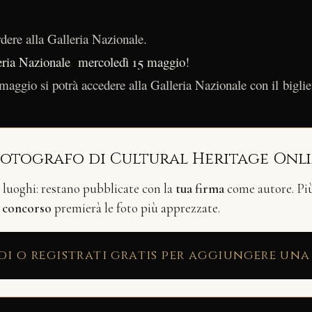
dere alla Galleria Nazionale.
eria Nazionale mercoledì 15 maggio
!
aggio si potrà accedere alla Galleria Nazionale con il bigliett
fotografo di Cultural Heritage Onl
i luoghi: restano pubblicate con la
tua firma
come autore. Più 
n
concorso
premierà le foto più apprezzate.
di o registrati gratis per aggiungere una