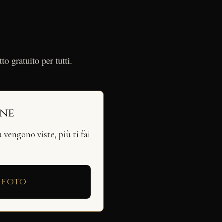
o gratuito per tutti.
ine
vengono viste, più ti fai
 foto