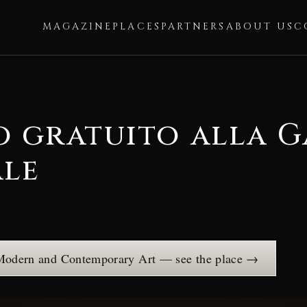
MAGAZINE
PLACES
PARTNERS
ABOUT US
C
o gratuito alla G
le
 Modern and Contemporary Art — see the place →