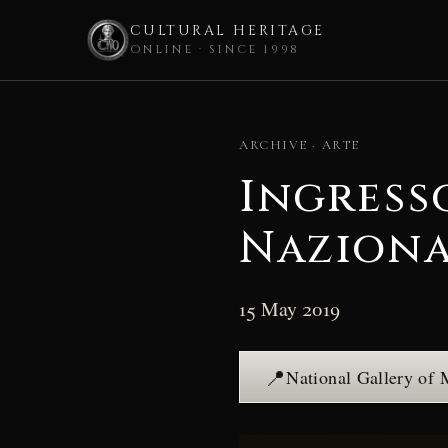
CULTURAL HERITAGE
ONLINE · SINCE 1998
Skip
to
ARCHIVE · ARTE
content
Ingress
Naziona
15 May 2019
📍
National Gallery of