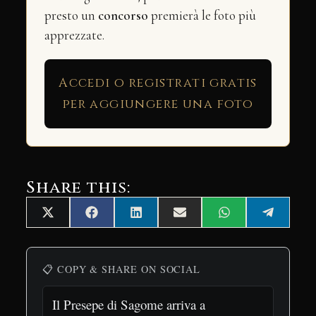
presto un
concorso
premierà le foto più
apprezzate.
Accedi o registrati gratis
per aggiungere una foto
Share this:
Share
Share
Share
Share
Share
Share
X
Facebook
LinkedIn
Email
WhatsApp
Telegra
on
on
on
on
on
on
(Twitter)
📋 COPY & SHARE ON SOCIAL