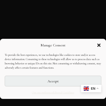
Manage Consent
To provide the best experiences, we use technologies like cookies to store and/or access
device information. Consenting to these technologies will allow us to process data such as
browsing behavior or unique IDs on this site. Not consenting or withdrawing consent, may
adversely affect certain features and functions.
Accept
EN
Opt-out preferences
Editorial Guidelines