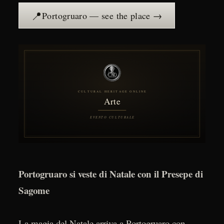
📍
Portogruaro — see the place →
Portogruaro si veste di Natale con il Presepe di
Sagome
La magia del Natale arriva a Portogruaro con