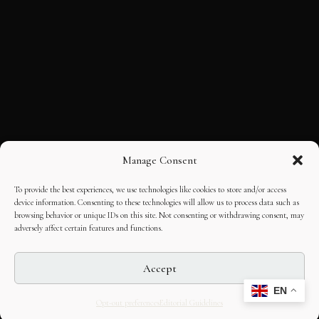
Manage Consent
To provide the best experiences, we use technologies like cookies to store and/or access
device information. Consenting to these technologies will allow us to process data such as
browsing behavior or unique IDs on this site. Not consenting or withdrawing consent, may
adversely affect certain features and functions.
Accept
EN
Opt-out preferences
Editorial Guidelines