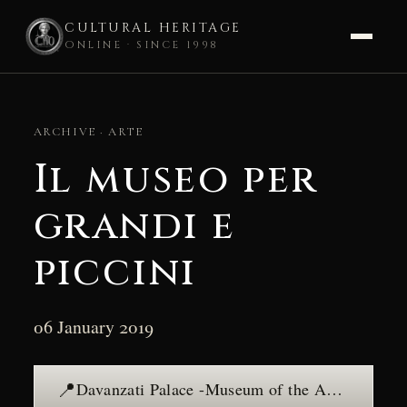
CULTURAL HERITAGE
ONLINE · SINCE 1998
Skip
to
ARCHIVE · ARTE
content
Il museo per
grandi e
piccini
06 January 2019
📍
Davanzati Palace -Museum of the Ancient Florentine House — see the place →