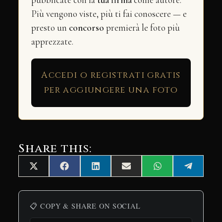
pubblicate con la
tua firma
come autore.
Più vengono viste, più ti fai conoscere — e
presto un
concorso
premierà le foto più
apprezzate.
Accedi o registrati gratis
per aggiungere una foto
Share this:
Share
Share
Share
Share
Share
Share
X
Facebook
LinkedIn
Email
WhatsApp
Telegra
on
on
on
on
on
on
(Twitter)
📋 COPY & SHARE ON SOCIAL